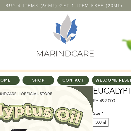
BUY 4 ITEMS (60ML) GET 1 ITEM FREE (20ML)
HOME
SHOP
CONTACT
WELCOME RESE
EUCALYPT
Harga
Rp 492.000
Size
*
500ml