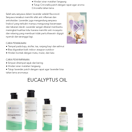
● Hindari sinar matahari langsung
● Tutup Citronella patch dengan rapat agar aroma
Citronella tahan lama
Salah satu senyawa dalam lavender adalah flavonoid.
Senyawa tersebut memiliki sifat anti inflamasi dan
antioksidan. Lavender juga mengandung senyawa
linalool yang terbukti mampu mengurangi kecemasan
dan tekanan darah. Lavender sangat dikenal membantu
meningkat kualitas tidur karena memiliki anti mosquito
dan relaxing yang membuat tidak perlu khawatir digigit
nyamuk dan serangga lagi.
CARA PEMAKAIAN:
● Tempel pada baju, stoller, tas, ranjang bayi dan selimut
● Bisa digunakan baik indoor ataupun outdoor
● Hindari kontak dengan mata, mulut, dan luka
CARA PENYIMPANAN:
● Simpan ditempat sejuk dan kering
● Hindari sinar matahari langsung
● Tutup lavender patch dengan rapat agar lavender bisa
tahan lama aromanya
EUCALYPTUS OIL