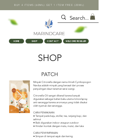
BUY 4 ITEMS (60ML) GET 1 ITEM FREE (20ML)
HOME
SHOP
CONTACT
WELCOME RESELLER
SHOP
PATCH
Minyak Citronella dengan nama ilmiah Cymbopogon
Nardus adalah minyak yang berasal dari proses
penyulingan daun tanaman serai wangi.
Citronella Oil sangat dikenal karena banyak
digunakan sebagai bahan baku utama lotion/spray
anti-serangga karena aromanya yang tidak disukai
oleh nyamuk dan serangga.
CARA PEMAKAIAN:
● Tempel pada baju, stoller, tas, ranjang bayi, dan
selimut
● Baik digunakan indoor ataupun outdoor
● Hindari kontak dengan mata, mulut, dan luka
CARA PENYIMPANAN:
● Simpan di tempat sejuk dan kering