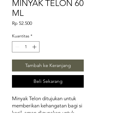
MINYAK TELON 60
ML
Harga
Rp 52.500
Kuantitas
*
Tambah ke Keranjang
Beli Sekarang
Minyak Telon ditujukan untuk
memberikan kehangatan bagi si
kecil, aman digunakan untuk
newborn hingga dewasa.
MARINDCARE Minyak Telon