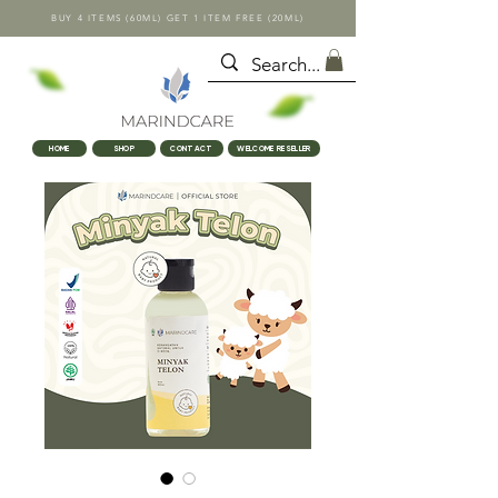
BUY 4 ITEMS (60ML) GET 1 ITEM FREE (20ML)
HOME
SHOP
CONTACT
WELCOME RESELLER