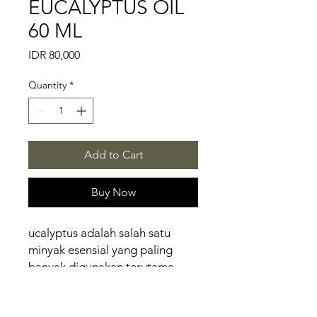
EUCALYPTUS OIL
60 ML
Price
IDR 80,000
Quantity
*
Add to Cart
Buy Now
ucalyptus adalah salah satu
minyak esensial yang paling
banyak digunakan terutama
untuk membantu meringankan
masalah pernapasan. Reputasi