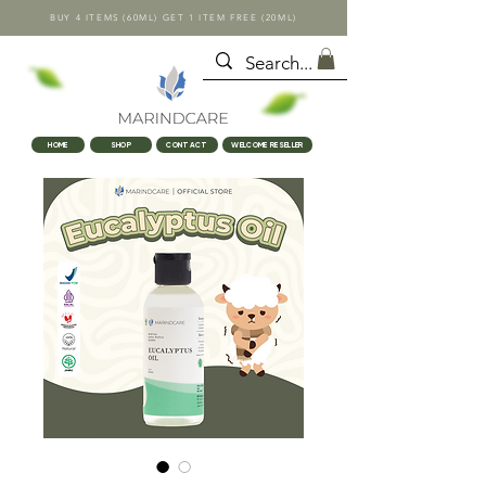
BUY 4 ITEMS (60ML) GET 1 ITEM FREE (20ML)
HOME
SHOP
CONTACT
WELCOME RESELLER